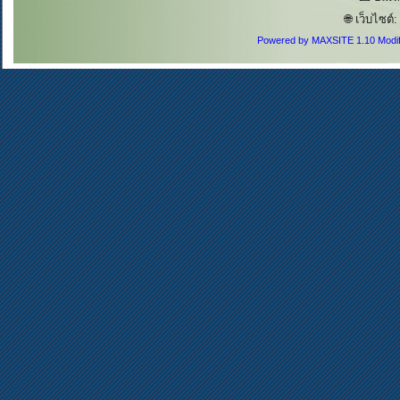
🌐 เว็บไซต์
Powered by MAXSITE 1.10 Modi