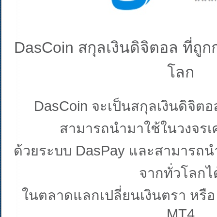
DasCoin สกุลเงินดิจิตอล ที่ถ
โลก
DasCoin จะเป็นสกุลเงินดิจิตอ
สามารถนำมาใช้ในวงจรเศร
ด้วยระบบ DasPay และสามารถนำม
จากทั่วโลกได
ในตลาดแลกเปลี่ยนเงินตรา หรือ 
MT4