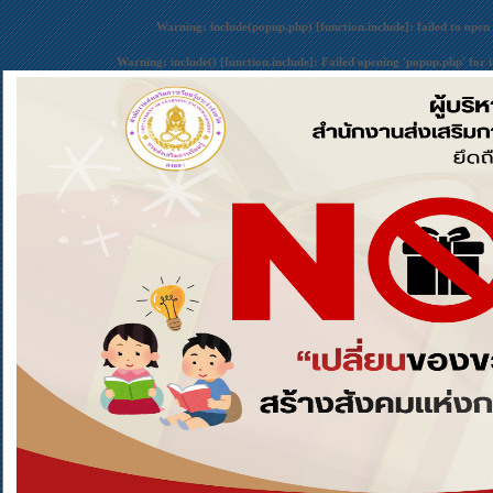
Warning
: include(popup.php) [
function.include
]: failed to open
Warning
: include() [
function.include
]: Failed opening 'popup.php' for 