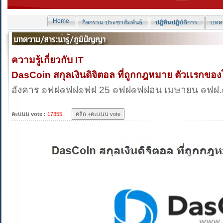
Home
กิจกรรม ประชาสัมพันธ์
ปฏิทินปฏิบัติการ
บทคว
ความรู้เกี่ยวกับ IT
DasCoin สกุลเงินดิจิตอล ที่ถูกกฎหมาย ตัวเเรกขอ
อังคาร ๏ฟฝ๏ฟฝ๏ฟฝ 25 ๏ฟฝ๏ฟฝอน เมษายน ๏ฟฝ.
คะแนน vote :
17355