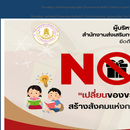
Warning
: include(popup.php) [
function.include
]: failed to open
Warning
: include() [
function.include
]: Failed opening 'popup.php' for 