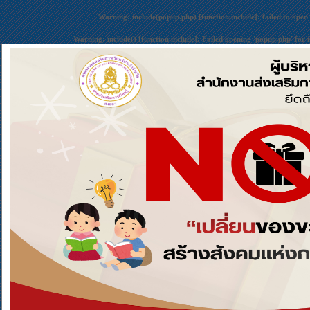
Warning
: include(popup.php) [
function.include
]: failed to open
Warning
: include() [
function.include
]: Failed opening 'popup.php' for 