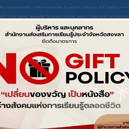
php) [
function.include
]: failed to open stream: No such file or directory in
D:\AppServ\www\sk
lude
]: Failed opening 'popup.php' for inclusion (include_path='.;C:\php5\pear') in
D:\AppServ