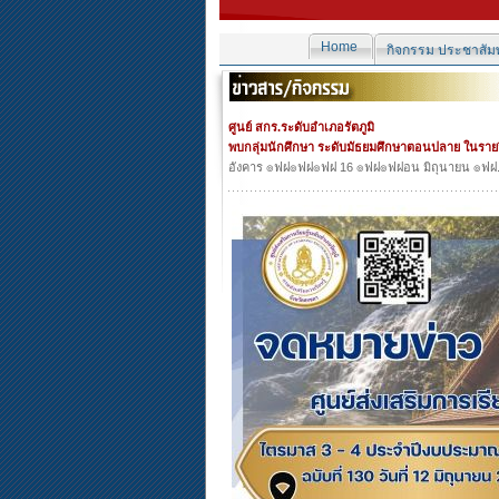
Home
กิจกรรม ประชาสัมพ
ศูนย์ สกร.ระดับอำเภอรัตภูมิ
พบกลุ่มนักศึกษา ระดับมัธยมศึกษาตอนปลาย ในรายว
อังคาร ๏ฟฝ๏ฟฝ๏ฟฝ 16 ๏ฟฝ๏ฟฝอน มิถุนายน ๏ฟฝ