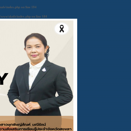
nfe\index.php
on line
184
\www\sknfe\index.php
on line
184