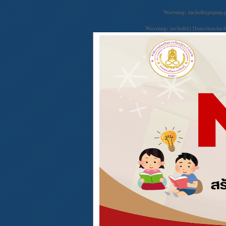
Warning
: include(popup.
Warning
: include() [
function.inc