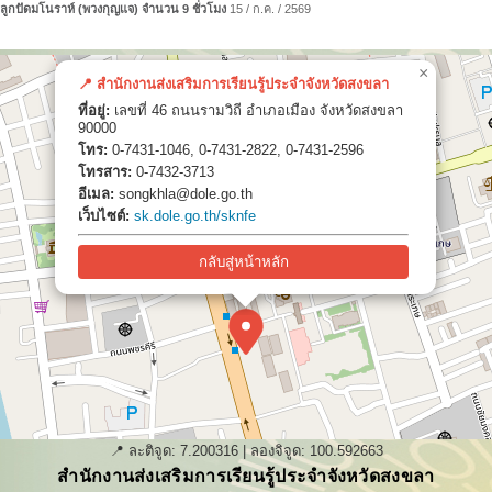
ูกปัดมโนราห์ (พวงกุญแจ) จำนวน 9 ชั่วโมง
15 / ก.ค. / 2569
×
📍 สำนักงานส่งเสริมการเรียนรู้ประจำจังหวัดสงขลา
ที่อยู่:
เลขที่ 46 ถนนรามวิถี อำเภอเมือง จังหวัดสงขลา
90000
โทร:
0-7431-1046, 0-7431-2822, 0-7431-2596
โทรสาร:
0-7432-3713
อีเมล:
songkhla@dole.go.th
เว็บไซต์:
sk.dole.go.th/sknfe
กลับสู่หน้าหลัก
📍 ละติจูด:
7.200316
| ลองจิจูด:
100.592663
สำนักงานส่งเสริมการเรียนรู้ประจำจังหวัดสงขลา