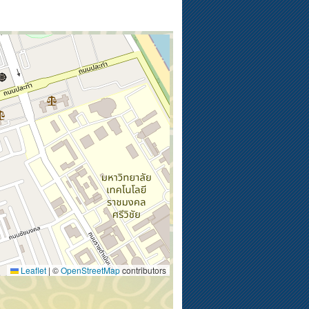
Leaflet
|
©
OpenStreetMap
contributors