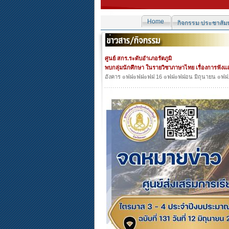
Home
กิจกรรม ประชาสัมพ
ศูนย์ สกร.ระดับอำเภอรัตภูมิ
พบกลุ่มนักศึกษา ในรายวิชาภาษาไทย เรื่องการฟังแ
อังคาร ๏ฟฝ๏ฟฝ๏ฟฝ 16 ๏ฟฝ๏ฟฝอน มิถุนายน ๏ฟฝ