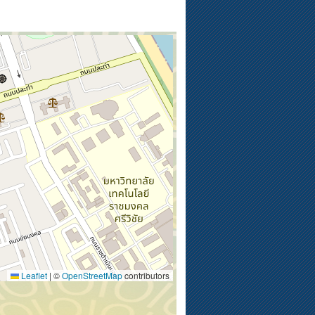
Leaflet
|
©
OpenStreetMap
contributors