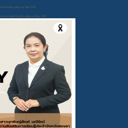
nfe\index.php
on line
184
\www\sknfe\index.php
on line
184