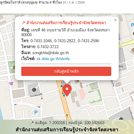
ูกปัดมโนราห์ (พวงกุญแจ) จำนวน 9 ชั่วโมง
15 / ก.ค. / 2569
×
📍 สำนักงานส่งเสริมการเรียนรู้ประจำจังหวัดสงขลา
ที่อยู่:
เลขที่ 46 ถนนรามวิถี อำเภอเมือง จังหวัดสงขลา
90000
โทร:
0-7431-1046, 0-7431-2822, 0-7431-2596
โทรสาร:
0-7432-3713
อีเมล:
songkhla@dole.go.th
เว็บไซต์:
sk.dole.go.th/sknfe
กลับสู่หน้าหลัก
📍 ละติจูด:
7.200316
| ลองจิจูด:
100.592663
สำนักงานส่งเสริมการเรียนรู้ประจำจังหวัดสงขลา