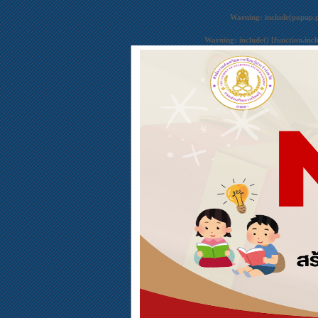
Warning
: include(popup.
Warning
: include() [
function.inc