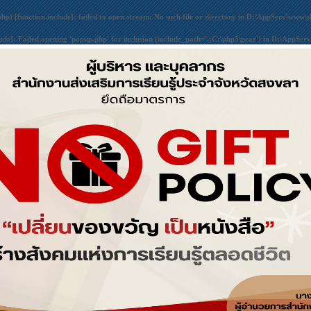
php) [
function.include
]: failed to open stream: No such file or directory in
D:\AppServ\www\sk
lude
]: Failed opening 'popup.php' for inclusion (include_path='.;C:\php5\pear') in
D:\AppServ