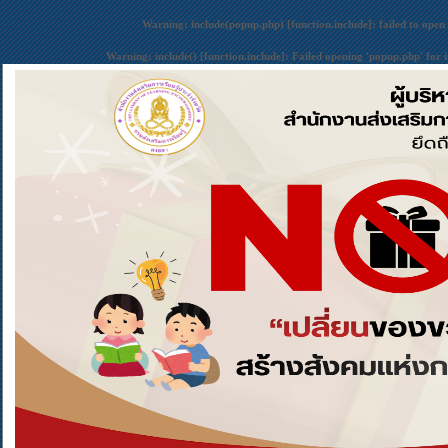
Warning
: include(popup.php) [
function.include
]: failed to open
Warning
: include() [
function.include
]: Failed opening 'popup.php' for 