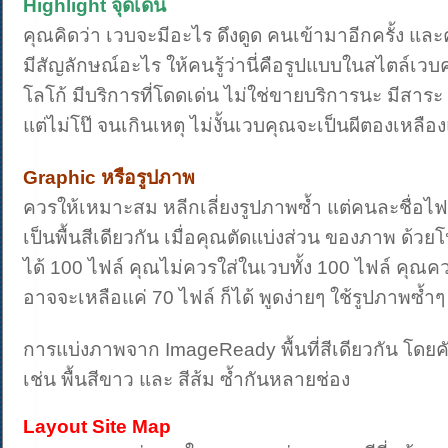
Highlight จุดเด่น
คุณคิดว่า เวบจะมีอะไร ดึงดูด คนเข้ามาอีกครั้ง แ
มีสัญลักษณ์อะไร ให้คนรู้ว่านี่คือรูปแบบในสไตล์เวบค
โลโก้ มีบริการที่โดดเด่น ไม่ใช่ขายบริการนะ มีสาระ 
แต่ไม่โป๊ จนเกินเหตุ ไม่งั้นเวบคุณจะเป็นผีตองเหลือง
Graphic หรือรูปภาพ
ควรให้เหมาะสม หลีกเลี่ยงรูปภาพซํ้า แต่คนละชื่อไ
เป็นพื้นสีเดียวกัน เมื่อคุณตัดแบ่งส่วน ของภาพ ด
ได้ 100 ไฟล์ คุณไม่ควรใส่ในเวบทั้ง 100 ไฟล์ คุณควร
อาจจะเหลือแค่ 70 ไฟล์ ก็ได้ พูดง่ายๆ ใช้รูปภาพซํ้าๆ
การแบ่งภาพจาก ImageReady พื้นที่สีเดียวกัน โดย
เช่น พื้นสีขาว และ สีส้ม ซํ้ากันหลายช่อง
Layout Site Map