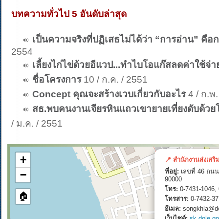
บทความทั่วไป 5 อันดับล่าสุด
เป็นความจริงที่ปฏิเสธไม่ได้ว่า “การอ่าน” คือ
2554
เลี้ยงไก่ไข่ด้วยอีแวป...ทำไบโอแก๊สลดค่าใช้จ่า
ชื่อโครงการ
10 / ก.ค. / 2551
Concept คุณจะสร้างเวบเกี่ยวกับอะไร
4 / ก.พ
สธ.พบคนงานเจียรหินแถวเขายายเที่ยงดับด้
/ ม.ค. / 2551
+
📍 สำนักงานส่งเสริ
ที่อยู่:
เลขที่ 46 ถนน
−
90000
โทร:
0-7431-1046, 
🏠
โทรสาร:
0-7432-37
อีเมล:
songkhla@do
เว็บไซต์:
sk.dole.go