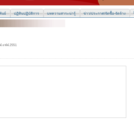
ันธ์
ปฏิทินปฏิบัติการ
บทความสาระน่ารู้
ข่าว/ประกาศ/จัดซื้อ-จัดจ้าง
ฝ.๏ฟฝ.2551