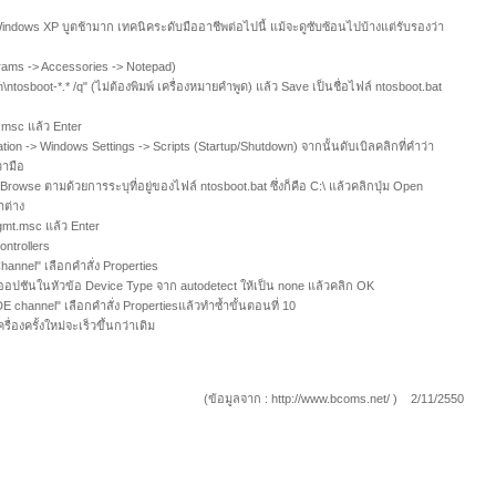
ndows XP บูตช้ามาก เทคนิคระดับมืออาชีพต่อไปนี้ แม้จะดูซับซ้อนไปบ้างแต่รับรองว่า
rams -> Accessories -> Notepad)
\ntosboot-*.* /q" (ไม่ต้องพิมพ์ เครื่องหมายคำพูด) แล้ว Save เป็นชื่อไฟล์ ntosboot.bat
it.msc แล้ว Enter
ion -> Windows Settings -> Scripts (Startup/Shutdown) จากนั้นดับเบิลคลิกที่คำว่า
วามือ
> Browse ตามด้วยการระบุที่อยู่ของไฟล์ ntosboot.bat ซึ่งก็คือ C:\ แล้วคลิกปุ่ม Open
าต่าง
mgmt.msc แล้ว Enter
ontrollers
hannel" เลือกคำสั่ง Properties
นออปชันในหัวข้อ Device Type จาก autodetect ให้เป็น none แล้วคลิก OK
E channel" เลือกคำสั่ง Propertiesแล้วทำซ้ำขั้นตอนที่ 10
ครื่องครั้งใหม่จะเร็วขึ้นกว่าเดิม
(ข้อมูลจาก : http://www.bcoms.net/ ) 2/11/2550