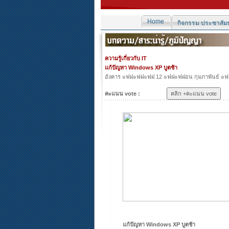
Home
กิจกรรม ประชาสัมพ
ความรู้เกี่ยวกับ IT
แก้ปัญหา Windows XP บูตช้า
อังคาร ๏ฟฝ๏ฟฝ๏ฟฝ 12 ๏ฟฝ๏ฟฝอน กุมภาพันธ์ ๏ฟ
คะแนน vote :
แก้ปัญหา Windows XP บูตช้า