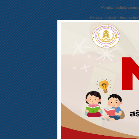
Warning
: include(popup.
Warning
: include() [
function.inc