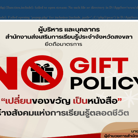
php) [
function.include
]: failed to open stream: No such file or directory in
D:\AppServ\www\sk
lude
]: Failed opening 'popup.php' for inclusion (include_path='.;C:\php5\pear') in
D:\AppServ