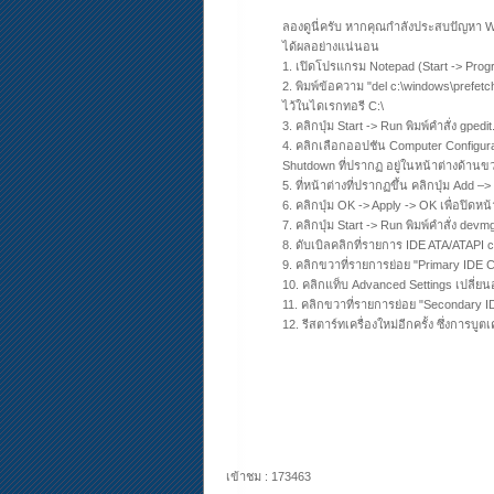
ลองดูนี่ครับ หากคุณกำลังประสบปัญหา Wi
ได้ผลอย่างแน่นอน
1. เปิดโปรแกรม Notepad (Start -> Prog
2. พิมพ์ข้อความ "del c:\windows\prefetch
ไว้ในไดเรกทอรี C:\
3. คลิกปุ่ม Start -> Run พิมพ์คำสั่ง gped
4. คลิกเลือกออปชัน Computer Configurat
Shutdown ที่ปรากฏ อยู่ในหน้าต่างด้านข
5. ที่หน้าต่างที่ปรากฏขึ้น คลิกปุ่ม Add –
6. คลิกปุ่ม OK -> Apply -> OK เพื่อปิดหน้
7. คลิกปุ่ม Start -> Run พิมพ์คำสั่ง dev
8. ดับเบิลคลิกที่รายการ IDE ATA/ATAPI c
9. คลิกขวาที่รายการย่อย "Primary IDE C
10. คลิกแท็บ Advanced Settings เปลี่ย
11. คลิกขวาที่รายการย่อย "Secondary ID
12. รีสตาร์ทเครื่องใหม่อีกครั้ง ซึ่งการบูตเ
เข้าชม : 173463