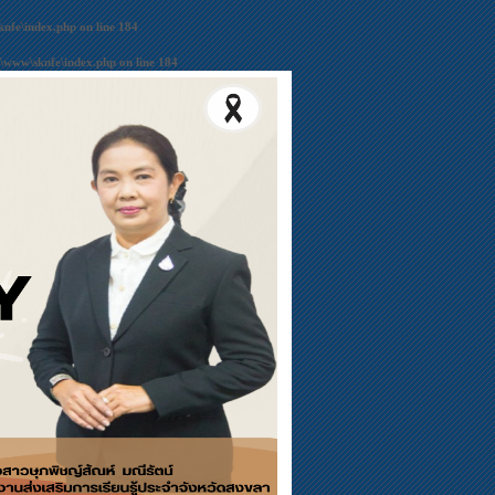
nfe\index.php
on line
184
\www\sknfe\index.php
on line
184