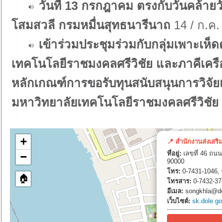
วันที่ 13 กรกฎาคม ตรงกับวันคล้ายว
โสมสวลี กรมหมื่นสุทธนารีนาถ
14 / ก.ค.
เข้าร่วมประชุมร่วมกับกลุ่มเพาะเห
เทคโนโลยีราชมงคลศรีวิชัย และภาคีเครือข
หลักเกณฑ์การขอรับทุนสนับสนุนการวิจั
มหาวิทยาลัยเทคโนโลยีราชมงคลศรีวิชัย
+
📍 สำนักงานส่งเสริ
ที่อยู่:
เลขที่ 46 ถนน
−
90000
โทร:
0-7431-1046, 
🏠
โทรสาร:
0-7432-37
อีเมล:
songkhla@do
เว็บไซต์:
sk.dole.go