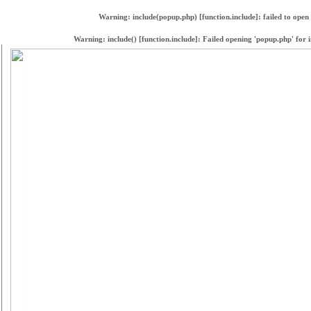
Warning
: include(popup.php) [
function.include
]: failed to open
Warning
: include() [
function.include
]: Failed opening 'popup.php' for 