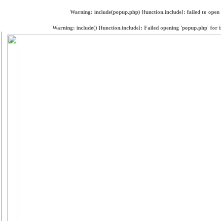
Warning
: include(popup.php) [
function.include
]: failed to open
Warning
: include() [
function.include
]: Failed opening 'popup.php' for 