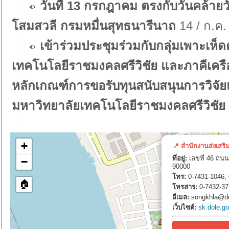
วันที่ 13 กรกฎาคม ตรงกับวันคล้ายว
โสมสวลี กรมหมื่นสุทธนารีนาถ
14 / ก.ค.
เข้าร่วมประชุมร่วมกับกลุ่มเพาะเห
เทคโนโลยีราชมงคลศรีวิชัย และภาคีเครือข
หลักเกณฑ์การขอรับทุนสนับสนุนการวิจั
มหาวิทยาลัยเทคโนโลยีราชมงคลศรีวิชัย
+
📍 สำนักงานส่งเสริ
ที่อยู่:
เลขที่ 46 ถนน
−
90000
โทร:
0-7431-1046, 
🏠
โทรสาร:
0-7432-37
อีเมล:
songkhla@do
เว็บไซต์:
sk.dole.go