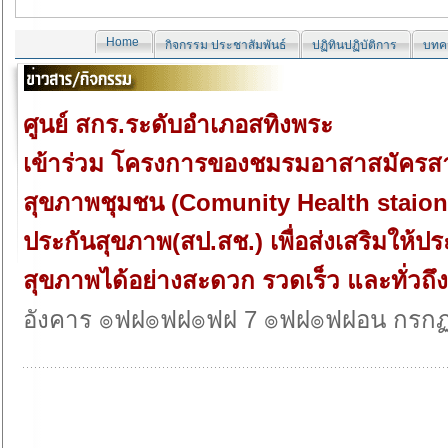
Home
กิจกรรม ประชาสัมพันธ์
ปฏิทินปฏิบัติการ
บทคว
ศูนย์ สกร.ระดับอำเภอสทิงพระ
เข้าร่วม โครงการของชมรมอาสาสมัคร
สุขภาพชุมชน (Comunity Health staio
ประกันสุขภาพ(สป.สช.) เพื่อส่งเสริมให
สุขภาพได้อย่างสะดวก รวดเร็ว และทั่วถึง
อังคาร ๏ฟฝ๏ฟฝ๏ฟฝ 7 ๏ฟฝ๏ฟฝอน กรก