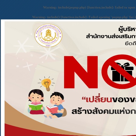
Warning
: include(popup.php) [
function.include
]: failed to open
Warning
: include() [
function.include
]: Failed opening 'popup.php' for 