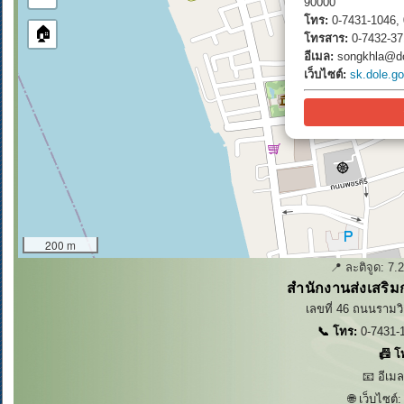
90000
โทร:
0-7431-1046, 
🏠
โทรสาร:
0-7432-37
อีเมล:
songkhla@do
เว็บไซต์:
sk.dole.go
200 m
📍 ละติจูด:
7.
สำนักงานส่งเสริม
เลขที่ 46 ถนนรามวิ
📞 โทร:
0-7431-1
📠 โ
📧 อีเม
🌐 เว็บไซต์